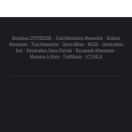
Boutique CPPRESSE
-
Trail Adventure Magazine
-
Enduro
Magazine
-
Trial Magazine
-
Sport-Bikes
-
MX2k
-
Génération
4x4
-
Génération Sans Permis
-
Escapade Magazine
-
Maisons à Vivre
-
FullAttack
-
VTTAE.fr