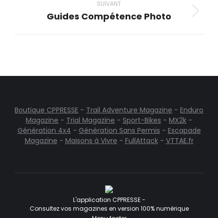
de
SUIVANT
Guides Compétence Photo
Projets
commentaire
similaires
Boutique CPPRESSE
-
Trail Adventure Magazine
-
Enduro
Magazine
-
Trial Magazine
-
Sport-Bikes
-
MX2k
-
Génération 4x4
-
Génération Sans Permis
-
Escapade
Magazine
-
Maisons à Vivre
-
FullAttack
-
VTTAE.fr
L'application CPPRESSE -
Consultez vos magazines en version 100% numérique