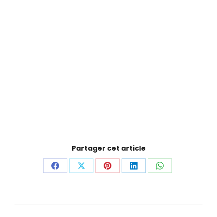
notifications personnalisées et explorez le
contenu de manière intuitive. L’appli CPPRESSE,
c’est votre kiosque digital, accessible partout et
à tout moment.
Partager cet article
Partager
Partager
Partager
Partager
Partager
sur
sur
sur
sur
sur
Facebook
X
Pinterest
LinkedIn
WhatsApp
Navigation