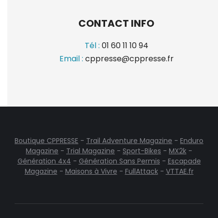
CONTACT INFO
Tél :
01 60 11 10 94
Email :
cppresse@cppresse.fr
Boutique CPPRESSE
-
Trail Adventure Magazine
-
Enduro
Magazine
-
Trial Magazine
-
Sport-Bikes
-
MX2k
-
Génération 4x4
-
Génération Sans Permis
-
Escapade
Magazine
-
Maisons à Vivre
-
FullAttack
-
VTTAE.fr