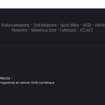
-
Enduro Magazine
-
Trial Magazine
-
Sport-Bikes
-
MX2k
-
Génér
Magazine
-
Maisons à Vivre
-
FullAttack
-
VTTAE.fr
PPRESSE -
magazines en version 100% numérique