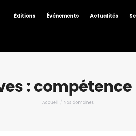
Éditions
Événements
Actualités
Se
ves :
compétence 
Vous êtes ici :
Accueil
Nos domaines