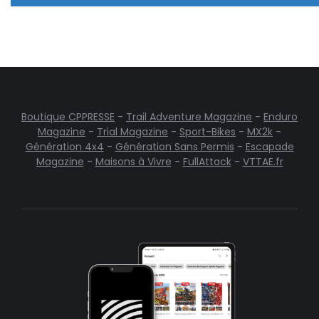
Boutique CPPRESSE
-
Trail Adventure Magazine
-
Enduro
Magazine
-
Trial Magazine
-
Sport-Bikes
-
MX2k
-
Génération 4x4
-
Génération Sans Permis
-
Escapade
Magazine
-
Maisons à Vivre
-
FullAttack
-
VTTAE.fr