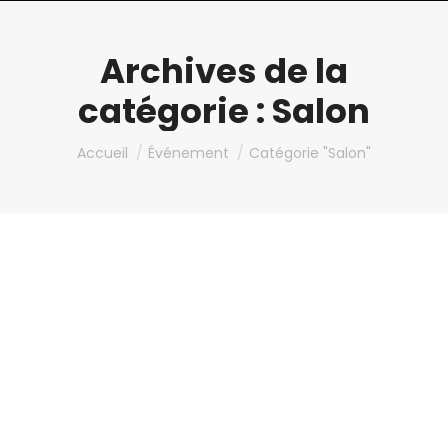
Archives de la
catégorie :
Salon
Vous êtes ici :
Accueil
Événement
Catégorie "Salon"