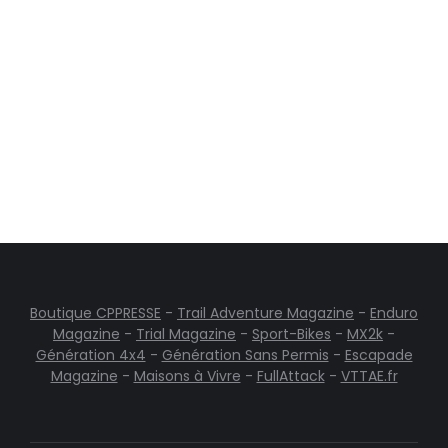
durant lequel nous avons eu plaisir à vous
retrouver sur notre stand qui n’a pas
désempli. Un grand merci à tous pour
votre fidélité, ainsi qu’à l’ensemble de nos
experts qui ont…
Boutique CPPRESSE
-
Trail Adventure Magazine
-
Enduro
Magazine
-
Trial Magazine
-
Sport-Bikes
-
MX2k
-
Génération 4x4
-
Génération Sans Permis
-
Escapade
Magazine
-
Maisons à Vivre
-
FullAttack
-
VTTAE.fr