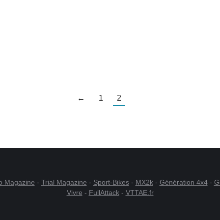
let 2024
00 % française.
←
1
2
o Magazine
-
Trial Magazine
-
Sport-Bikes
-
MX2k
-
Génération 4x4
-
G
Vivre
-
FullAttack
-
VTTAE.fr